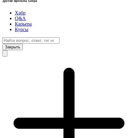
другие проекты хабра
Хабр
Q&A
Карьера
Курсы
Закрыть