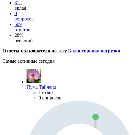
312
вклад
0
вопросов
509
ответов
28%
решений
Ответы пользователя по тегу
Балансировка нагрузки
Самые активные сегодня
Пума Тайланд
1 ответ
0 вопросов