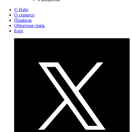
© Habr
О сервисе
Правила
Обратная связь
Блог