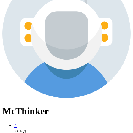
McThinker
4
вклад