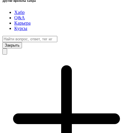
другие проекты хабра
Хабр
Q&A
Карьера
Курсы
Закрыть