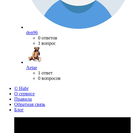
den96
0 ответов
1 вопрос
Aetae
1 ответ
0 вопросов
© Habr
О сервисе
Правила
Обратная связь
Блог