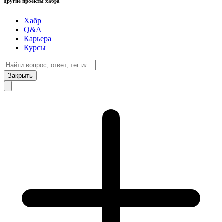
другие проекты хабра
Хабр
Q&A
Карьера
Курсы
Закрыть