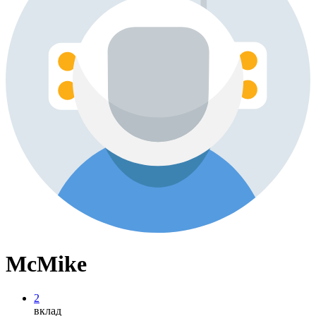
McMike
2
вклад