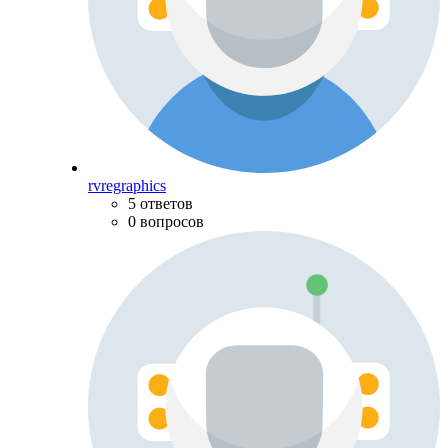
rvregraphics
5 ответов
0 вопросов