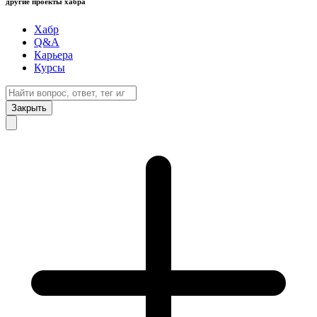
другие проекты хабра
Хабр
Q&A
Карьера
Курсы
Закрыть