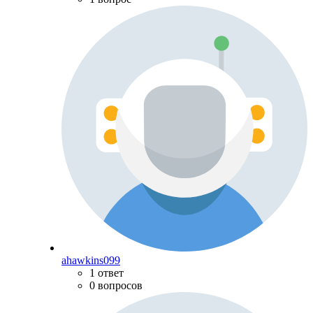
ahawkins099
1 ответ
0 вопросов