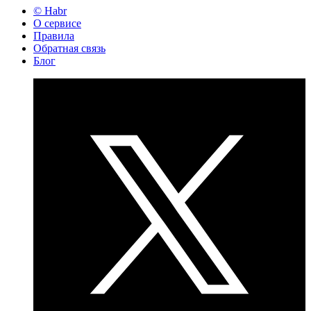
© Habr
О сервисе
Правила
Обратная связь
Блог