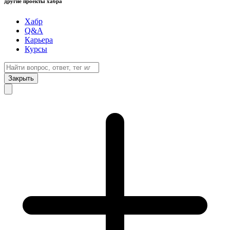
другие проекты хабра
Хабр
Q&A
Карьера
Курсы
Закрыть