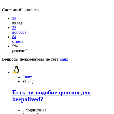
Системный инженер
33
вклад
33
вопроса
84
ответа
5%
решений
Вопросы пользователя по тегу
linux
Linux
+1 ещё
Есть ли подобие quorum для
keepalived?
3 подписчика