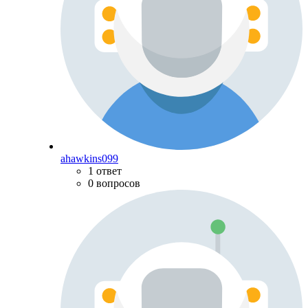
ahawkins099
1 ответ
0 вопросов