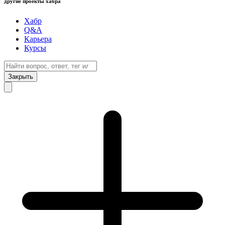
другие проекты хабра
Хабр
Q&A
Карьера
Курсы
Закрыть