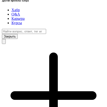
другие проекты хабра
Хабр
Q&A
Карьера
Курсы
Закрыть