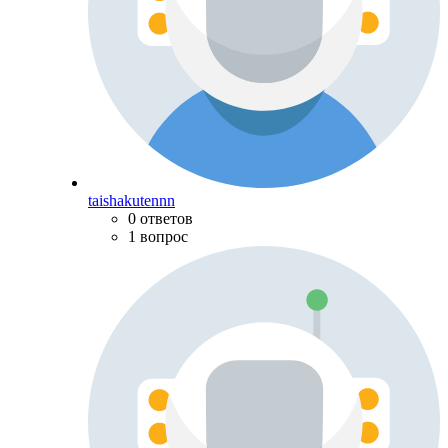
taishakutennn
0 ответов
1 вопрос