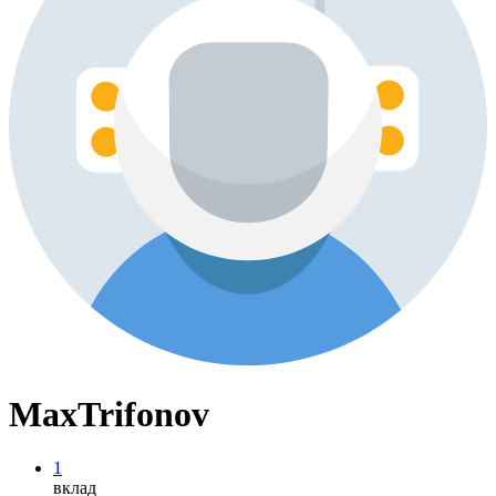
MaxTrifonov
1
вклад