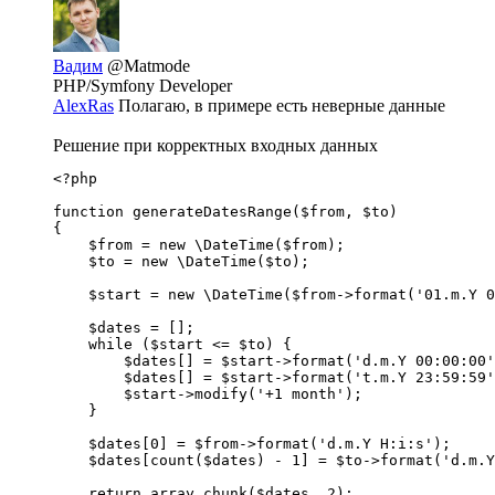
Вадим
@Matmode
PHP/Symfony Developer
AlexRas
Полагаю, в примере есть неверные данные
Решение при корректных входных данных
<?php

function generateDatesRange($from, $to)

{

    $from = new \DateTime($from);

    $to = new \DateTime($to);

    $start = new \DateTime($from->format('01.m.Y 0
    $dates = [];

    while ($start <= $to) {

        $dates[] = $start->format('d.m.Y 00:00:00'
        $dates[] = $start->format('t.m.Y 23:59:59'
        $start->modify('+1 month');

    }

    $dates[0] = $from->format('d.m.Y H:i:s');

    $dates[count($dates) - 1] = $to->format('d.m.Y
    return array_chunk($dates, 2);
