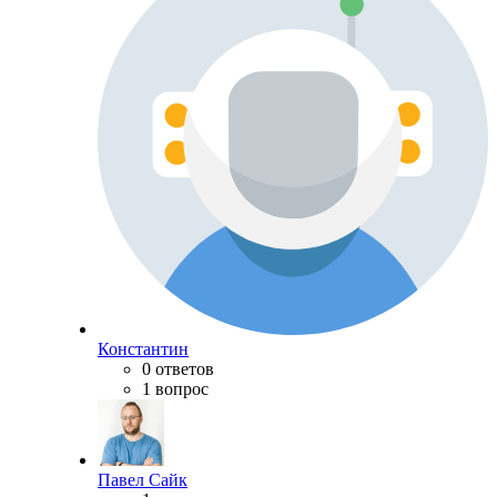
Константин
0 ответов
1 вопрос
Павел Сайк