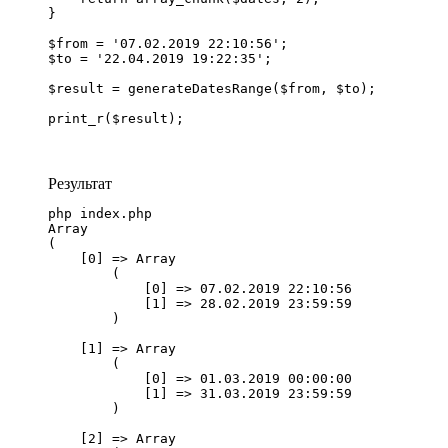
}

$from = '07.02.2019 22:10:56';

$to = '22.04.2019 19:22:35';

$result = generateDatesRange($from, $to);

print_r($result);
Результат
php index.php

Array

(

    [0] => Array

        (

            [0] => 07.02.2019 22:10:56

            [1] => 28.02.2019 23:59:59

        )

    [1] => Array

        (

            [0] => 01.03.2019 00:00:00

            [1] => 31.03.2019 23:59:59

        )

    [2] => Array
