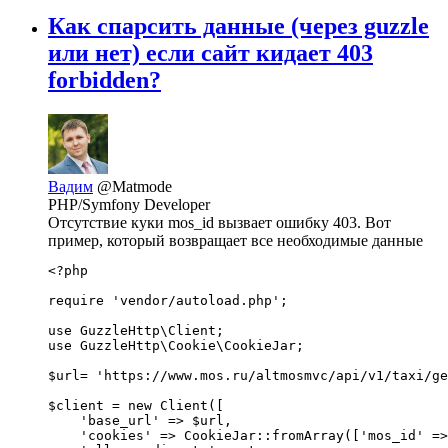
Как спарсить данные (через guzzle
или нет) если сайт кидает 403
forbidden?
Вадим
@Matmode
PHP/Symfony Developer
Отсутствие куки mos_id вызвает ошибку 403. Вот
пример, который возвращает все необходимые данные
<?php

require 'vendor/autoload.php';

use GuzzleHttp\Client;

use GuzzleHttp\Cookie\CookieJar;

$url= 'https://www.mos.ru/altmosmvc/api/v1/taxi/ge
$client = new Client([

    'base_url' => $url,

    'cookies' => CookieJar::fromArray(['mos_id' =>