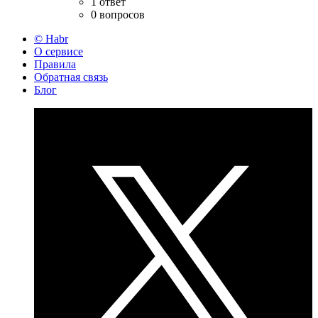
1 ответ
0 вопросов
© Habr
О сервисе
Правила
Обратная связь
Блог