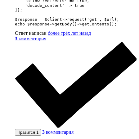
    'allow_redirects' => true,

    'decode_content' => true

]);

$response = $client->request('get', $url);

echo $response->getBody()->getContents();
Ответ написан
более трёх лет назад
3
комментария
3
комментария
Нравится
1