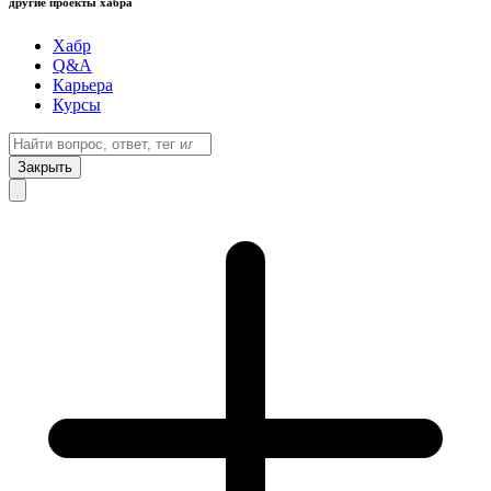
другие проекты хабра
Хабр
Q&A
Карьера
Курсы
Закрыть