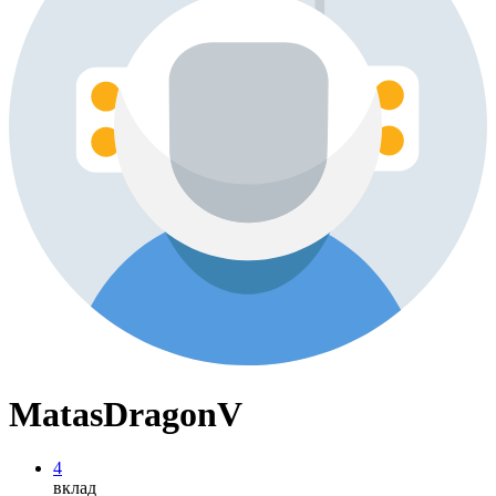
MatasDragonV
4
вклад