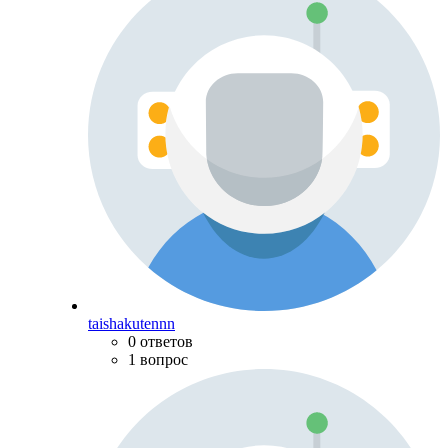
taishakutennn
0 ответов
1 вопрос