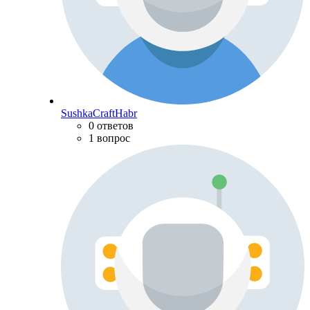
SushkaCraftHabr
0 ответов
1 вопрос