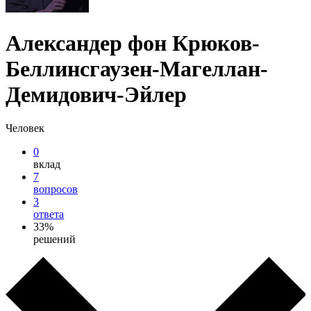
Александер фон Крюков-
Беллинсгаузен-Магеллан-
Демидович-Эйлер
Человек
0
вклад
7
вопросов
3
ответа
33%
решений