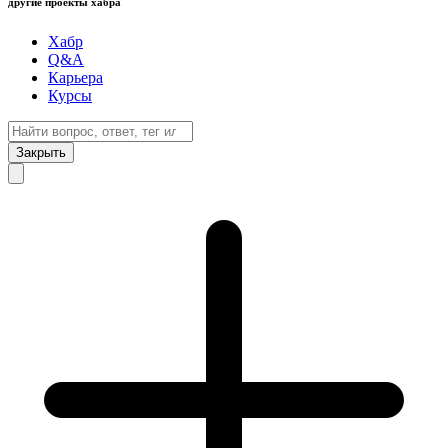
другие проекты хабра
Хабр
Q&A
Карьера
Курсы
Закрыть