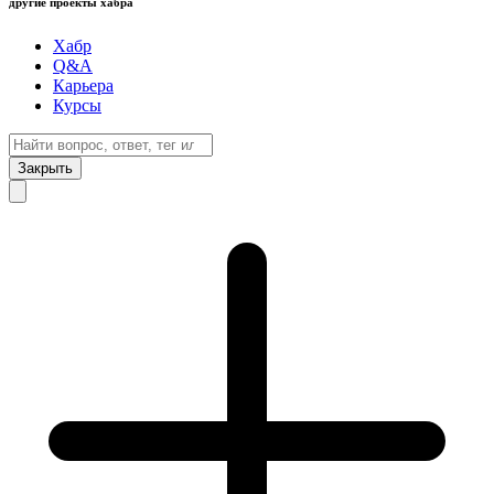
другие проекты хабра
Хабр
Q&A
Карьера
Курсы
Закрыть