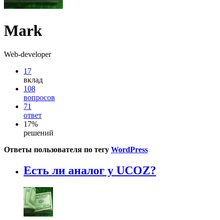
Mark
Web-developer
17
вклад
108
вопросов
71
ответ
17%
решений
Ответы пользователя по тегу
WordPress
Есть ли аналог у UCOZ?