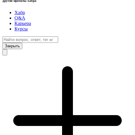
другие проекты хабра
Хабр
Q&A
Карьера
Курсы
Закрыть