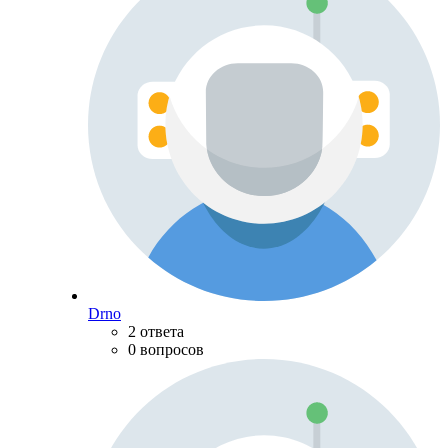
Drno
2 ответа
0 вопросов