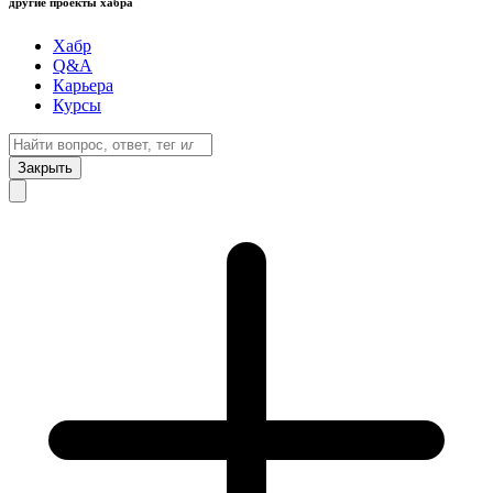
другие проекты хабра
Хабр
Q&A
Карьера
Курсы
Закрыть