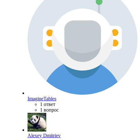
ImagineTables
1 ответ
1 вопрос
Alexey Dmitriev