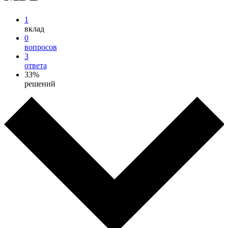
1
вклад
0
вопросов
3
ответа
33%
решений