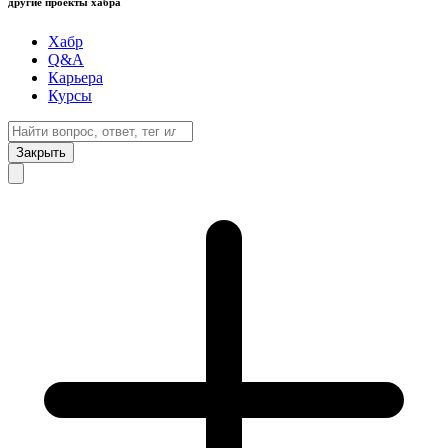
другие проекты хабра
Хабр
Q&A
Карьера
Курсы
Закрыть