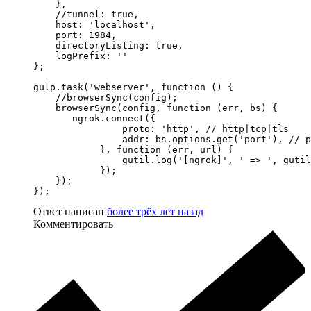
    },

    //tunnel: true,

    host: 'localhost',

    port: 1984,

    directoryListing: true,

    logPrefix: ''

};

gulp.task('webserver', function () {

    //browserSync(config);

    browserSync(config, function (err, bs) {

       ngrok.connect({

                proto: 'http', // http|tcp|tls 

                addr: bs.options.get('port'), // p
            }, function (err, url) { 

                gutil.log('[ngrok]', ' => ', gutil
            });         

    });         

});
Ответ написан
более трёх лет назад
Комментировать