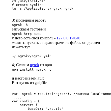
cd /usr/local/bin 

# create symlink 

ln -s /Applications/ngrok ngrok
3) проверяем работу
ngrok -h
запускаем тестовый
ngrok http 8080
у него есть своя консоль -
127.0.0.1:4040
можн запускать с параметрами из файла, он должен
лежать тут
~/.ngrok2/ngrok.ymlD
4) Ставим
ngrok
из npm
npm install ngrok -g
и настраиваем gulp
Вот кусок из gulpfile
.....

var  ngrok = require('ngrok'), //замена localtunne
.....

var config = {

    server: {

        baseDir: "./build"
