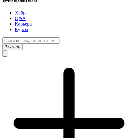
другие проекты хабра
Хабр
Q&A
Карьера
Курсы
Закрыть