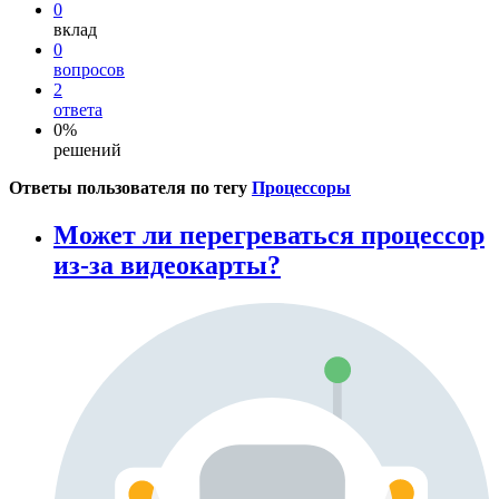
0
вклад
0
вопросов
2
ответа
0%
решений
Ответы пользователя по тегу
Процессоры
Может ли перегреваться процессор
из-за видеокарты?