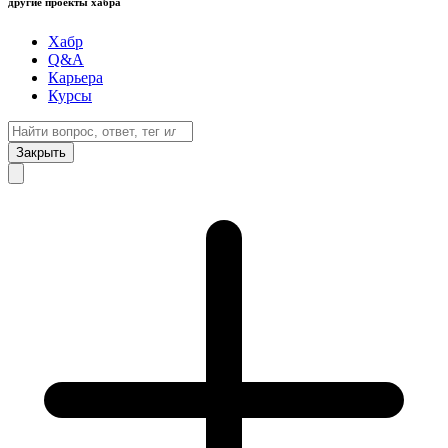
другие проекты хабра
Хабр
Q&A
Карьера
Курсы
Закрыть