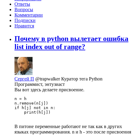
Ответы
Вопросы
Комментарии
Подписки
Нравится
Почему в python вылетает ошибка
list index out of range?
Сергей П
@trapwalker
Куратор тега Python
Программист, энтузиаст
Вы вот здесь делаете присвоение.
n = h

n.remove(n[j])

if h[j] not in n:

    print(h[j])
В питоне переменные работают не так как в других
языках программирования. n и h - это после присвоения