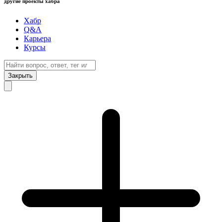
другие проекты хабра
Хабр
Q&A
Карьера
Курсы
Закрыть