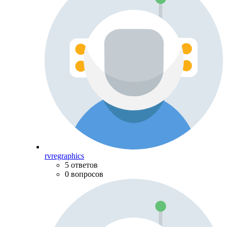
rvregraphics
5 ответов
0 вопросов