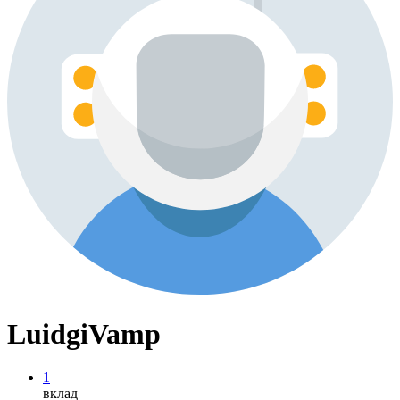
LuidgiVamp
1
вклад