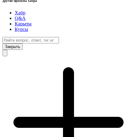
другие проекты хабра
Хабр
Q&A
Карьера
Курсы
Закрыть