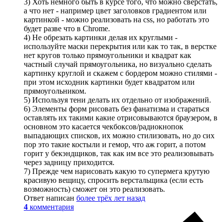
3) Хоть немного быть в курсе того, что можно сверстать,
а что нет - например цвет заголовков градиентом или
картинкой - можно реализовать на css, но работать это
будет разве что в Chrome.
4) Не обрезать картинки делая их круглыми -
используйте маски перекрытия или как то так, в верстке
нет кругов только прямоугольники и квадрат как
частный случай прямоугольника, но визуально сделать
картинку круглой и скажем с бордером можно стилями -
при этом исходник картинки будет квадратом или
прямоугольником.
5) Используя тени делать их отдельно от изображений.
6) Элементы форм рисовать без фанатизма и стараться
оставлять их такими какие отрисовываются браузером, в
основном это касается чекбоксов/радиокнопок
выпадающих списков, их можно стилизовать, но до сих
пор это такие костыли и гемор, что аж горит, а потом
горит у бекэндщиков, так как им все это реализовывать
через задницу приходится.
7) Прежде чем нарисовать какую то супермега крутую
красивую вещицу, спросить верстальщика (если есть
возможность) сможет он это реализовать.
Ответ написан
более трёх лет назад
4
комментария