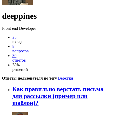
deeppines
Front-end Developer
23
вклад
8
вопросов
39
ответов
38%
решений
Ответы пользователя по тегу
Вёрстка
Как правильно верстать письма
для рассылки (пример или
шаблон)?