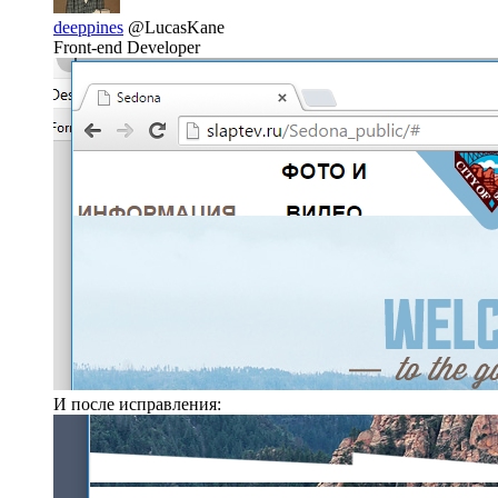
deeppines
@LucasKane
Front-end Developer
И после исправления: