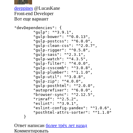
deeppines
@LucasKane
Front-end Developer
Вот еще вариант
"devDependencies": {

        "gulp": "^3.9.1",

        "gulp-bower": "^0.0.13",

        "gulp-postcss": "^6.0.0",

        "gulp-clean-css": "^2.0.7",

        "gulp-rigger": "^0.5.8",

        "gulp-sass": "^2.3.1",

        "gulp-watch": "^4.3.5",

        "gulp-filter": "^4.0.0",

        "gulp-csscomb": "^3.0.8",

        "gulp-plumber": "^1.1.0",

        "gulp-util": "^3.0.8",

        "gulp-zip": "^4.0.0",

        "gulp-posthtml": "^2.0.0",

        "autoprefixer": "^6.0.0",

        "browser-sync": "^2.12.5",

        "rimraf": "^2.5.2",

        "eslint": "^3.9.1",

        "eslint-config-yandex": "^1.0.6",

        "posthtml-attrs-sorter": "^1.1.0"

    }
Ответ написан
более трёх лет назад
Комментировать