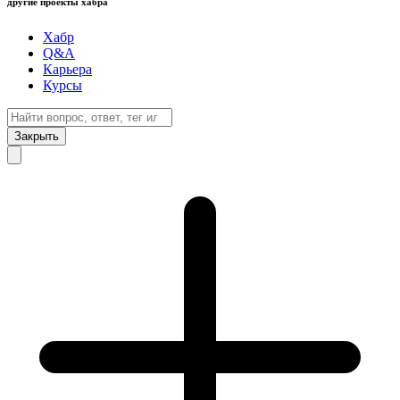
другие проекты хабра
Хабр
Q&A
Карьера
Курсы
Закрыть