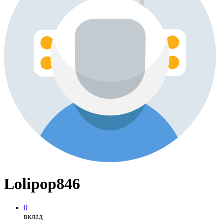
Lolipop846
0
вклад