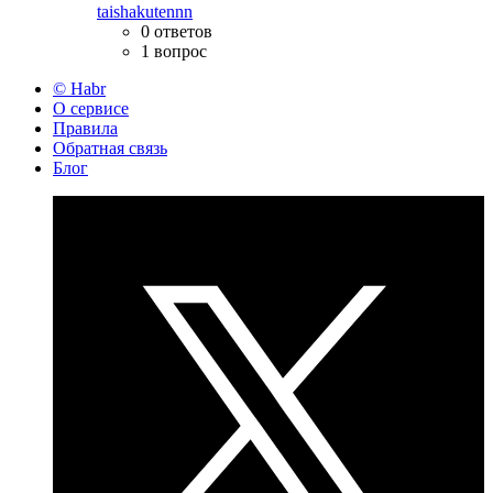
taishakutennn
0 ответов
1 вопрос
© Habr
О сервисе
Правила
Обратная связь
Блог