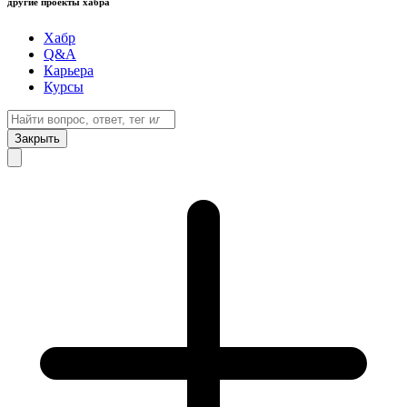
другие проекты хабра
Хабр
Q&A
Карьера
Курсы
Закрыть