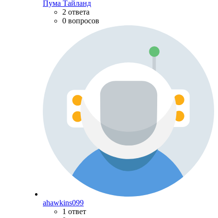
Пума Тайланд
2 ответа
0 вопросов
ahawkins099
1 ответ