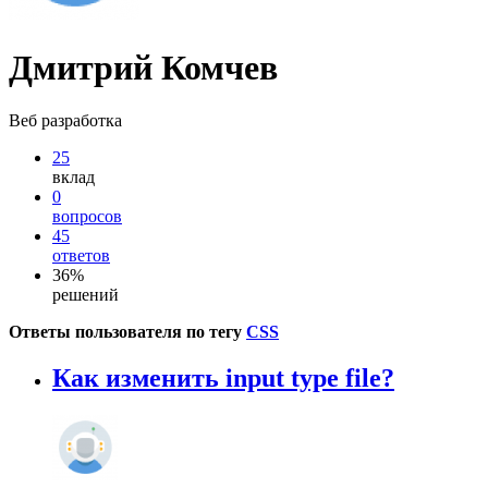
Дмитрий Комчев
Веб разработка
25
вклад
0
вопросов
45
ответов
36%
решений
Ответы пользователя по тегу
CSS
Как изменить input type file?