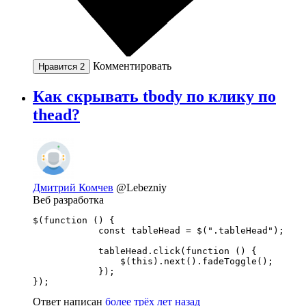
Комментировать
Нравится
2
Как cкрывать tbody по клику по
thead?
Дмитрий Комчев
@Lebezniy
Веб разработка
$(function () {

            const tableHead = $(".tableHead");

            tableHead.click(function () {

                $(this).next().fadeToggle();

            });

});
Ответ написан
более трёх лет назад