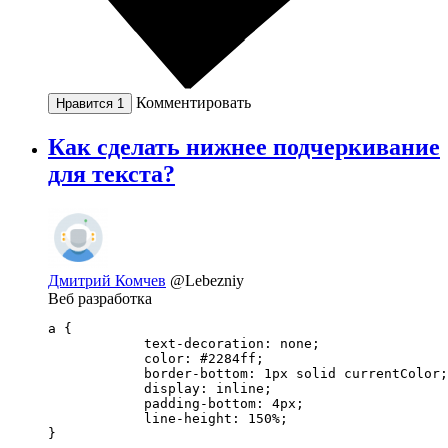
Комментировать
Нравится
1
Как сделать нижнее подчеркивание
для текста?
Дмитрий Комчев
@Lebezniy
Веб разработка
a {

            text-decoration: none;

            color: #2284ff;

            border-bottom: 1px solid currentColor;

            display: inline;

            padding-bottom: 4px;

            line-height: 150%;

}