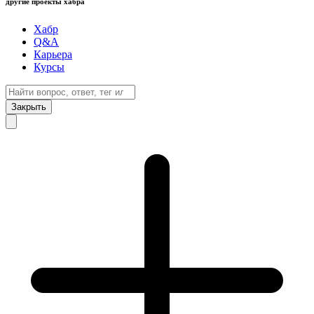
другие проекты хабра
Хабр
Q&A
Карьера
Курсы
Закрыть