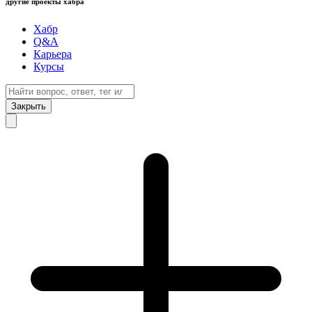
другие проекты хабра
Хабр
Q&A
Карьера
Курсы
Закрыть