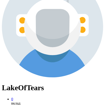
LakeOfTears
0
вклад