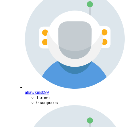
ahawkins099
1 ответ
0 вопросов