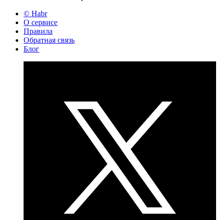
© Habr
О сервисе
Правила
Обратная связь
Блог