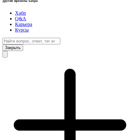
другие проекты хабра
Хабр
Q&A
Карьера
Курсы
Закрыть