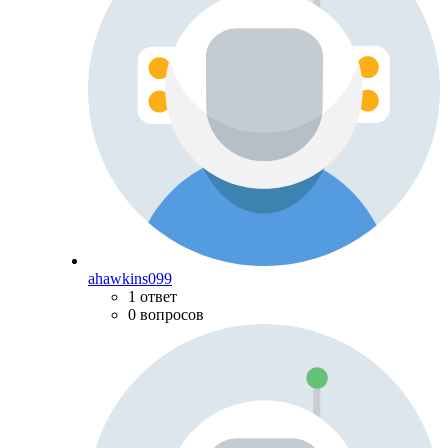
ahawkins099
1 ответ
0 вопросов