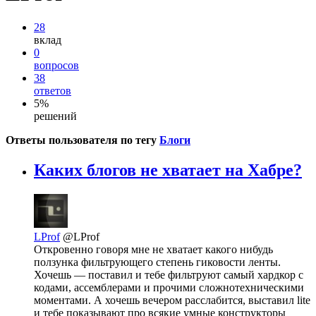
28
вклад
0
вопросов
38
ответов
5%
решений
Ответы пользователя по тегу
Блоги
Каких блогов не хватает на Хабре?
LProf
@LProf
Откровенно говоря мне не хватает какого нибудь
ползунка фильтрующего степень гиковости ленты.
Хочешь — поставил и тебе фильтруют самый хардкор с
кодами, ассемблерами и прочими сложнотехническими
моментами. А хочешь вечером расслабится, выставил lite
и тебе показывают про всякие умные конструкторы