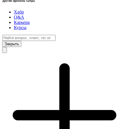
другие проекты хабра
Хабр
Q&A
Карьера
Курсы
Закрыть