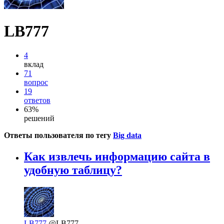
LB777
4
вклад
71
вопрос
19
ответов
63%
решений
Ответы пользователя по тегу
Big data
Как извлечь информацию сайта в
удобную таблицу?
LB777
@LB777