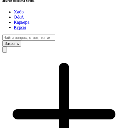
другие проекты хабра
Хабр
Q&A
Карьера
Курсы
Закрыть