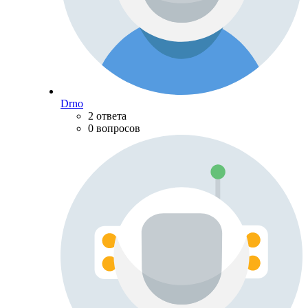
Drno
2 ответа
0 вопросов