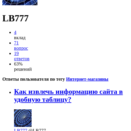
LB777
4
вклад
71
вопрос
19
ответов
63%
решений
Ответы пользователя по тегу
Интернет-магазины
Как извлечь информацию сайта в
удобную таблицу?
LB777
@LB777