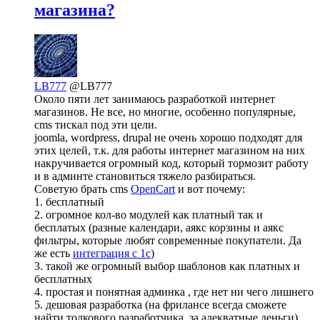
магазина?
LB777
@LB777
Около пяти лет занимаюсь разработкой интернет
магазинов. Не все, но многие, особенно популярные,
cms тискал под эти цели.
joomla, wordpress, drupal не очень хорошо подходят для
этих целей, т.к. для работы интернет магазином на них
накручивается огромный код, который тормозит работу
и в админте становиться тяжело разбираться.
Советую брать cms
OpenCart
и вот почему:
1. бесплатный
2. огромное кол-во модулей как платный так и
бесплатых (разные календари, аякс корзины и аякс
фильтры, которые любят современные покупатели. Да
же есть
интеграция с 1c
)
3. такой же огромный выбор шаблонов как платных и
бесплатных
4. простая и понятная админка , где нет ни чего лишнего
5. дешовая разработка (на фрилансе всегда сможете
найти толкового разработчика, за адекватные деньги)