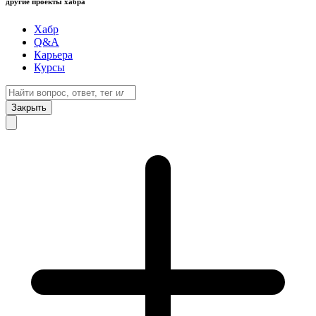
другие проекты хабра
Хабр
Q&A
Карьера
Курсы
Закрыть