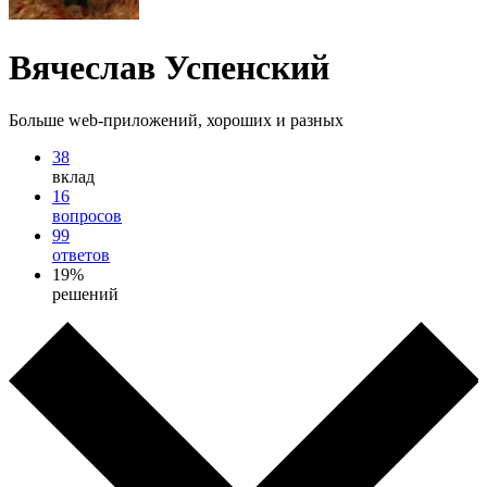
Вячеслав Успенский
Больше web-приложений, хороших и разных
38
вклад
16
вопросов
99
ответов
19%
решений