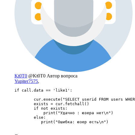
Kt0T0
@Kt0T0
Автор вопроса
Yupiter7575
,
if call.data == 'like1':

        cur.execute("SELECT userid FROM users WHER
        exists = cur.fetchall()

        if not exists:

            print("Удачно : юзера нет\n")

        else:

           print("Ошибка: юзер есть\n")