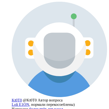
Kt0T0
@Kt0T0
Автор вопроса
Loli E1ON
, нормали перекосоеблены)
Написано
более трёх лет назад