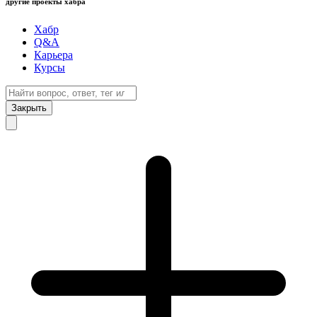
другие проекты хабра
Хабр
Q&A
Карьера
Курсы
Закрыть