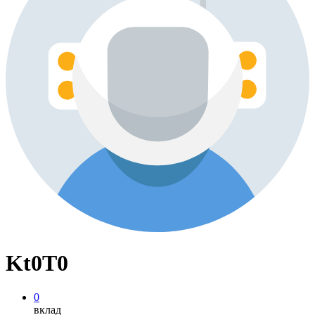
Kt0T0
0
вклад