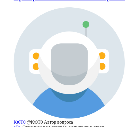
Kt0T0
@Kt0T0
Автор вопроса