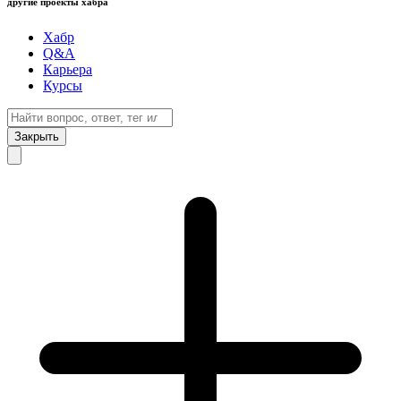
другие проекты хабра
Хабр
Q&A
Карьера
Курсы
Закрыть