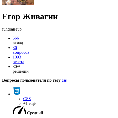
Егор Живагин
fundraiseup
566
вклад
36
вопросов
1093
ответа
30%
решений
Вопросы пользователя по тегу
css
CSS
+1 ещё
Средний