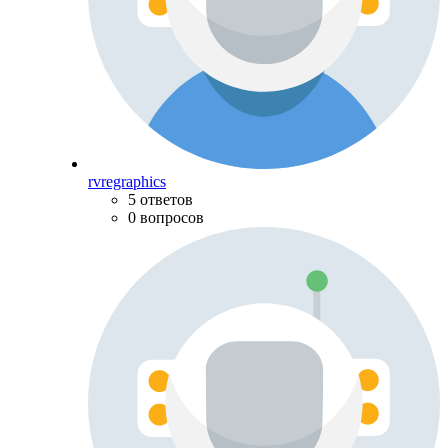
rvregraphics
5 ответов
0 вопросов