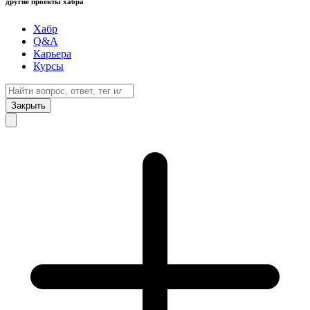
другие проекты хабра
Хабр
Q&A
Карьера
Курсы
Закрыть