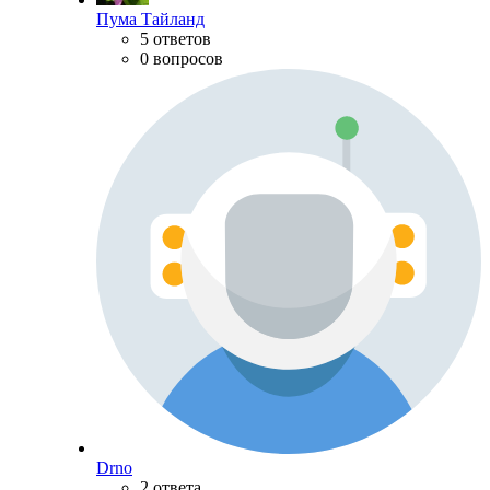
Пума Тайланд
5 ответов
0 вопросов
Drno
2 ответа