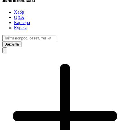
другие проекты хабра
Хабр
Q&A
Карьера
Курсы
Закрыть