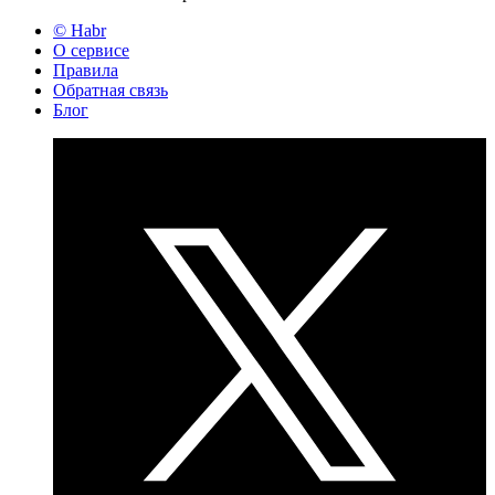
© Habr
О сервисе
Правила
Обратная связь
Блог