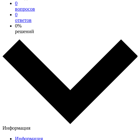
0
вопросов
0
ответов
0%
решений
Информация
Информация