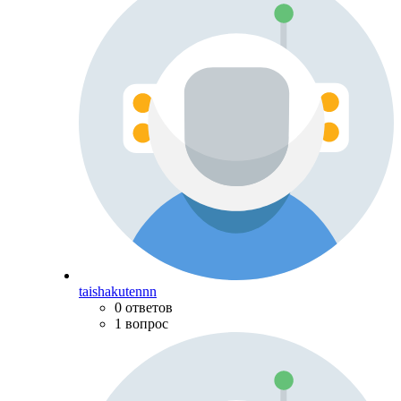
taishakutennn
0 ответов
1 вопрос