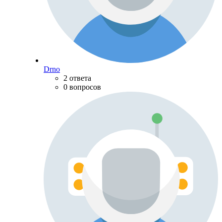
Drno
2 ответа
0 вопросов