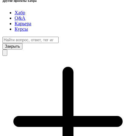
другие проекты хабра
Хабр
Q&A
Карьера
Курсы
Закрыть