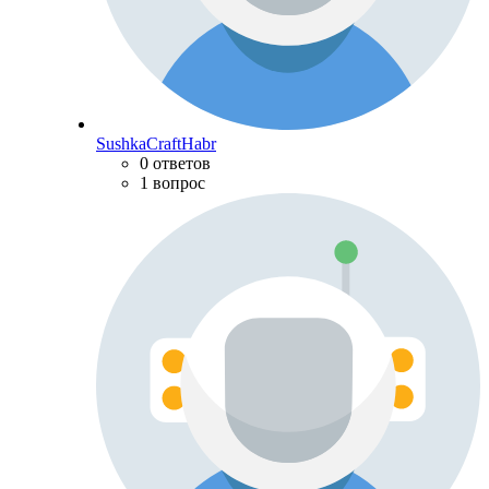
SushkaCraftHabr
0 ответов
1 вопрос