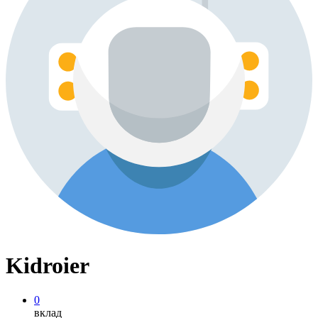
Kidroier
0
вклад