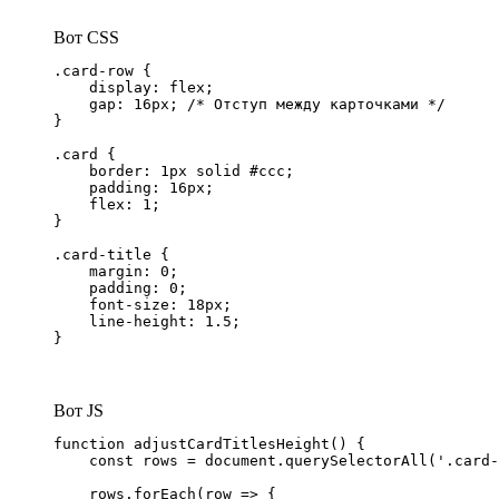
Вот CSS
.card-row {

    display: flex;

    gap: 16px; /* Отступ между карточками */

}

.card {

    border: 1px solid #ccc;

    padding: 16px;

    flex: 1;

}

.card-title {

    margin: 0;

    padding: 0;

    font-size: 18px;

    line-height: 1.5;

}
Вот JS
function adjustCardTitlesHeight() {

    const rows = document.querySelectorAll('.card-
    rows.forEach(row => {
