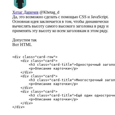
Хетаг Даричев
@Khetag_d
Да, это возможно сделать с помощью CSS и JavaScript.
Основная идея заключается в том, чтобы динамически
вычислять высоту самого высокого заголовка в ряду и
применять эту высоту ко всем заголовкам в этом ряду.
Допустим так
Вот HTML
<div class="card-row">

    <div class="card">

        <h3 class="card-title">Однострочный заголо
        <p>Описание карточки</p>

    </div>

    <div class="card">

        <h3 class="card-title">Многострочный загол
        <p>Описание карточки</p>

    </div>

    <div class="card">

        <h3 class="card-title">Ещё один однострочн
        <p>Описание карточки</p>

    </div>

</div>