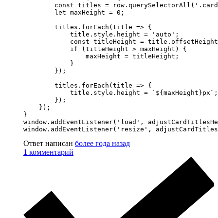
        const titles = row.querySelectorAll('.card
        let maxHeight = 0;

        titles.forEach(title => {

            title.style.height = 'auto';

            const titleHeight = title.offsetHeight
            if (titleHeight > maxHeight) {

                maxHeight = titleHeight;

            }

        });

        titles.forEach(title => {

            title.style.height = `${maxHeight}px`;

        });

    });

}

window.addEventListener('load', adjustCardTitlesHe
window.addEventListener('resize', adjustCardTitles
Ответ написан
более года назад
1
комментарий