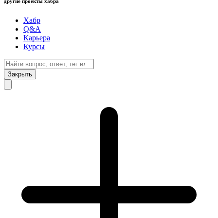
другие проекты хабра
Хабр
Q&A
Карьера
Курсы
Закрыть