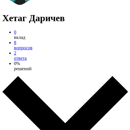
Хетаг Даричев
0
вклад
8
вопросов
2
ответа
0%
решений