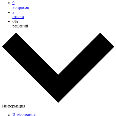
0
вопросов
2
ответа
0%
решений
Информация
Информация