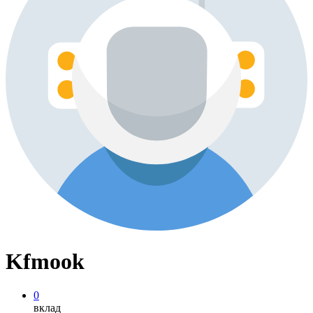
Kfmook
0
вклад