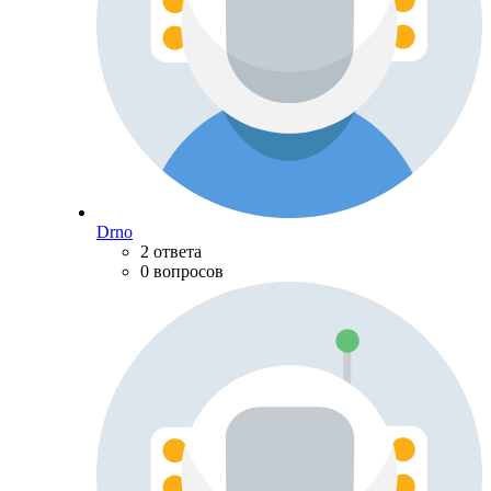
Drno
2 ответа
0 вопросов