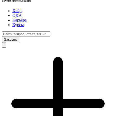
другие проекты хабра
Хабр
Q&A
Карьера
Курсы
Закрыть