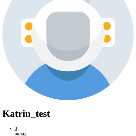
Katrin_test
0
вклад