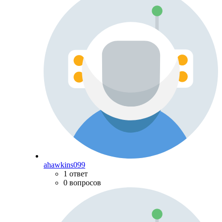
ahawkins099
1 ответ
0 вопросов