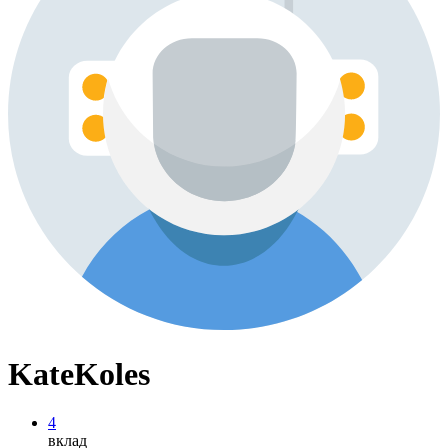
KateKoles
4
вклад