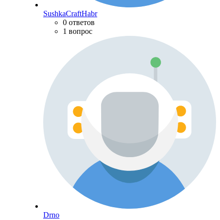
SushkaCraftHabr
0 ответов
1 вопрос
Drno