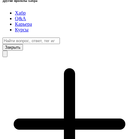
другие проекты хабра
Хабр
Q&A
Карьера
Курсы
Закрыть