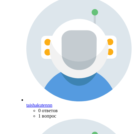
taishakutennn
0 ответов
1 вопрос