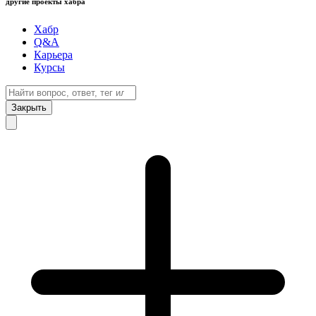
другие проекты хабра
Хабр
Q&A
Карьера
Курсы
Закрыть