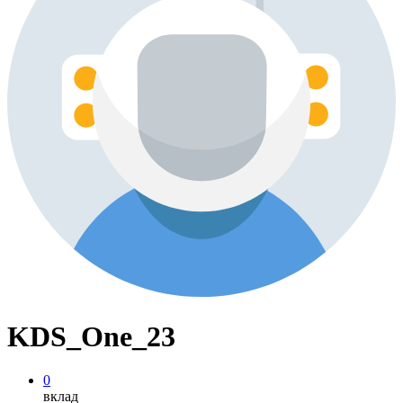
KDS_One_23
0
вклад