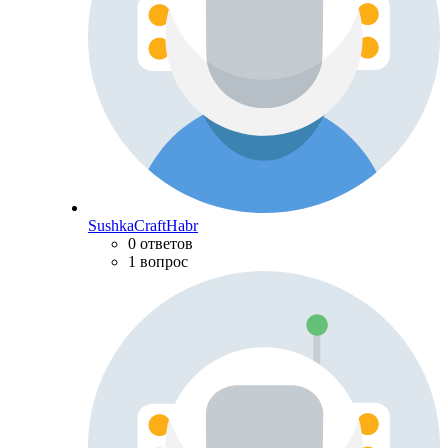
SushkaCraftHabr
0 ответов
1 вопрос