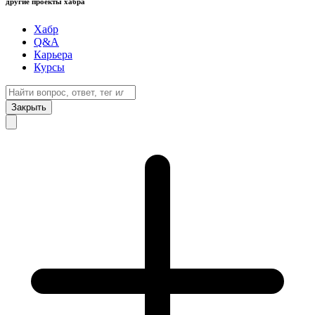
другие проекты хабра
Хабр
Q&A
Карьера
Курсы
Закрыть