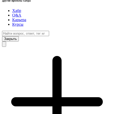
другие проекты хабра
Хабр
Q&A
Карьера
Курсы
Закрыть