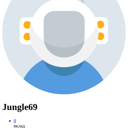
Jungle69
0
вклад