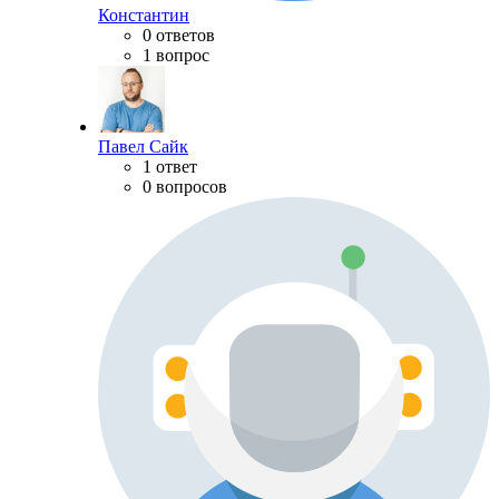
Константин
0 ответов
1 вопрос
Павел Сайк
1 ответ
0 вопросов