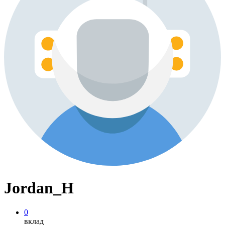
Jordan_H
0
вклад