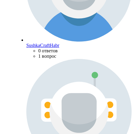
SushkaCraftHabr
0 ответов
1 вопрос