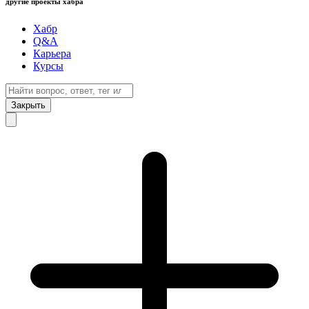
другие проекты хабра
Хабр
Q&A
Карьера
Курсы
Закрыть