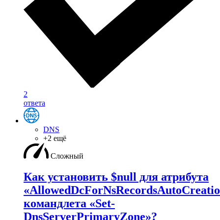
2
ответа
DNS
+2 ещё
Сложный
Как установить $null для атрибута
«AllowedDcForNsRecordsAutoCreati
командлета «Set-
DnsServerPrimaryZone»?