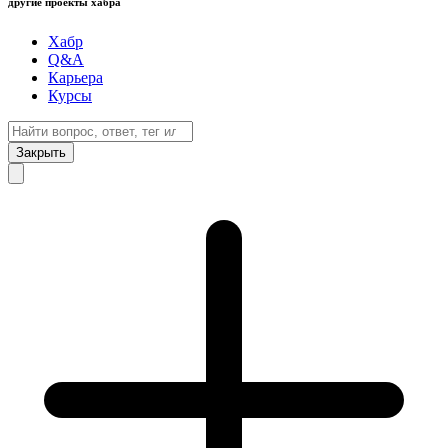
другие проекты хабра
Хабр
Q&A
Карьера
Курсы
Закрыть