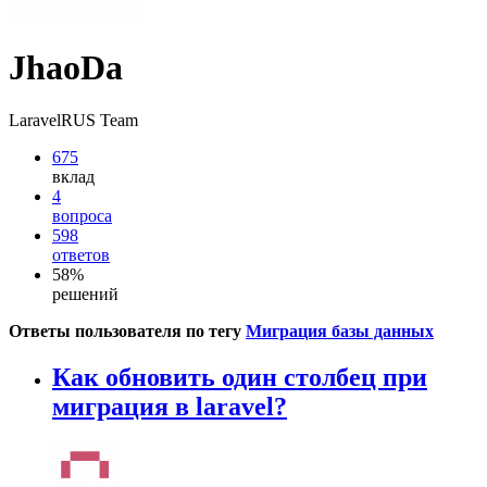
JhaoDa
LaravelRUS Team
675
вклад
4
вопроса
598
ответов
58%
решений
Ответы пользователя по тегу
Миграция базы данных
Как обновить один столбец при
миграция в laravel?