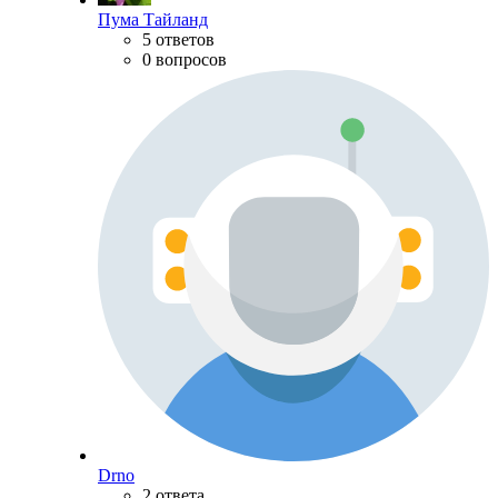
Пума Тайланд
5 ответов
0 вопросов
Drno
2 ответа