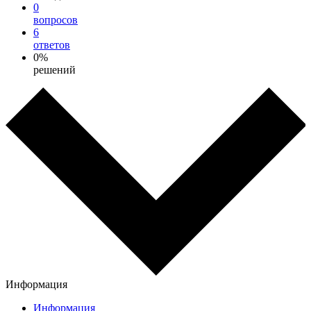
0
вопросов
6
ответов
0%
решений
Информация
Информация