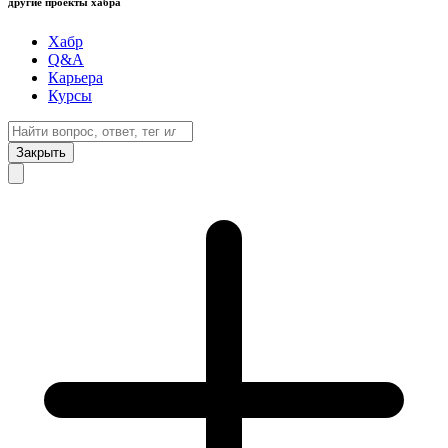
другие проекты хабра
Хабр
Q&A
Карьера
Курсы
Закрыть