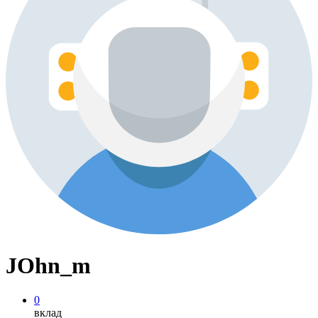
JOhn_m
0
вклад