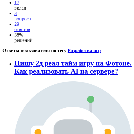
17
вклад
3
вопроса
29
ответов
38%
решений
Ответы пользователя по тегу
Разработка игр
Пишу 2д реал тайм игру на Фотоне.
Как реализовать AI на сервере?