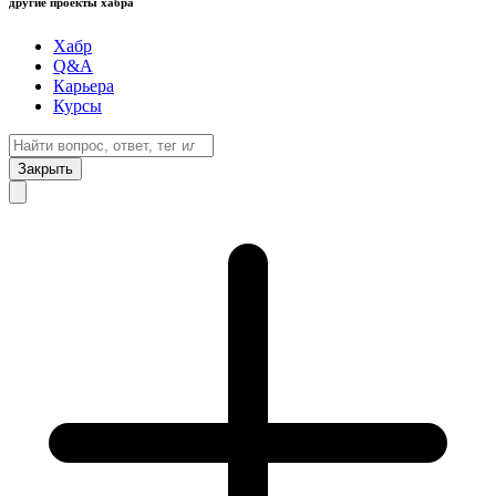
другие проекты хабра
Хабр
Q&A
Карьера
Курсы
Закрыть