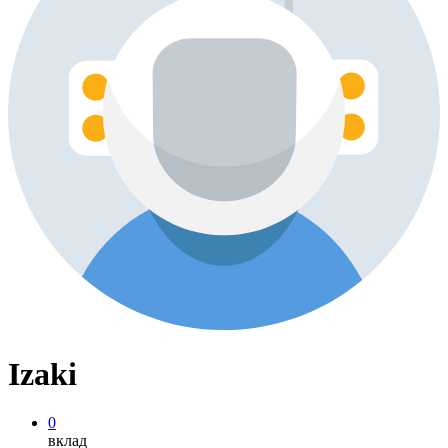
Izaki
0
вклад