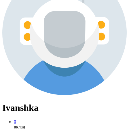
Ivanshka
0
вклад