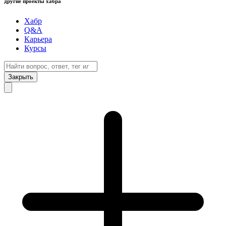
другие проекты хабра
Хабр
Q&A
Карьера
Курсы
Закрыть