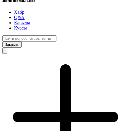
другие проекты хабра
Хабр
Q&A
Карьера
Курсы
Закрыть