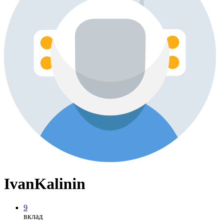
IvanKalinin
9
вклад