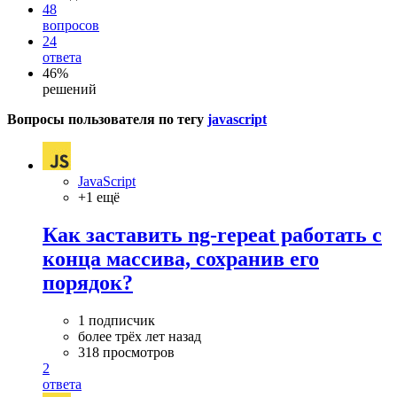
48
вопросов
24
ответа
46%
решений
Вопросы пользователя по тегу
javascript
JavaScript
+1 ещё
Как заставить ng-repeat работать с
конца массива, сохранив его
порядок?
1 подписчик
более трёх лет назад
318 просмотров
2
ответа