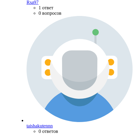
Rsa97
1 ответ
0 вопросов
taishakutennn
0 ответов