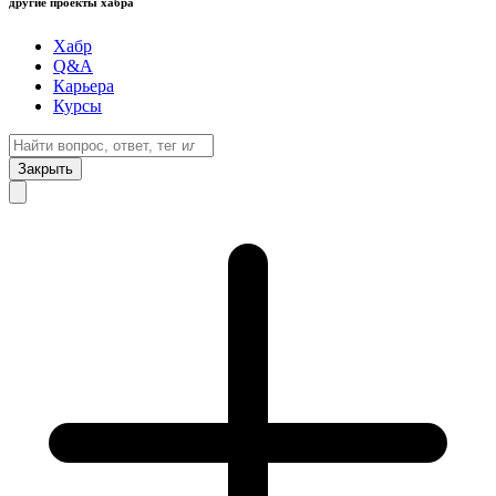
другие проекты хабра
Хабр
Q&A
Карьера
Курсы
Закрыть