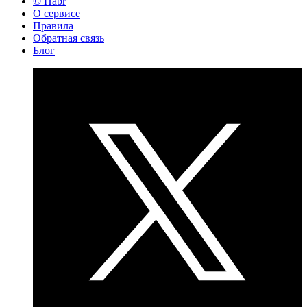
© Habr
О сервисе
Правила
Обратная связь
Блог