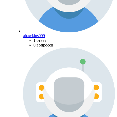
ahawkins099
1 ответ
0 вопросов