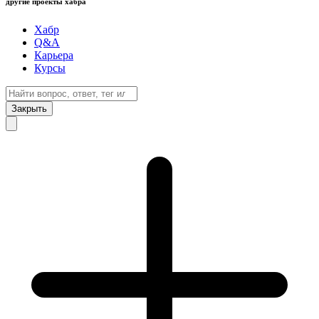
другие проекты хабра
Хабр
Q&A
Карьера
Курсы
Закрыть