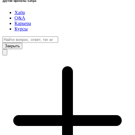
другие проекты хабра
Хабр
Q&A
Карьера
Курсы
Закрыть