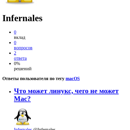
Infernales
0
вклад
0
вопросов
2
ответа
0%
решений
Ответы пользователя по тегу
macOS
Что может линукс, чего не может
Mac?
Infernales
@Infernales